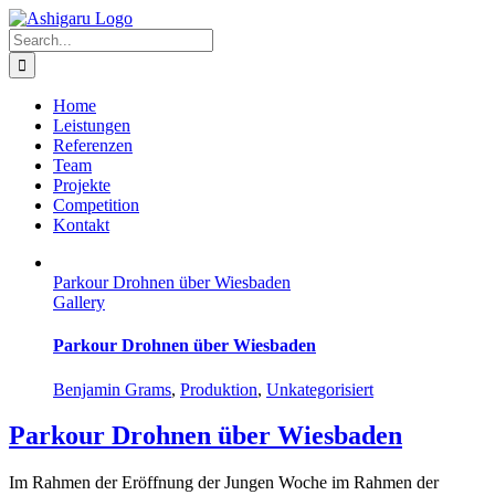
Skip
to
Search
content
for:
Home
Leistungen
Referenzen
Team
Projekte
Competition
Kontakt
Parkour Drohnen über Wiesbaden
Gallery
Parkour Drohnen über Wiesbaden
Benjamin Grams
,
Produktion
,
Unkategorisiert
Parkour Drohnen über Wiesbaden
Im Rahmen der Eröffnung der Jungen Woche im Rahmen der