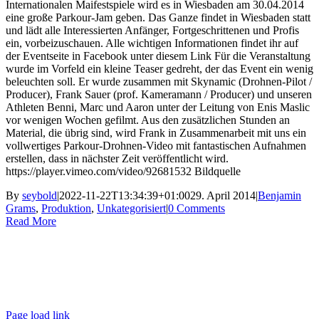
Internationalen Maifestspiele wird es in Wiesbaden am 30.04.2014
eine große Parkour-Jam geben. Das Ganze findet in Wiesbaden statt
und lädt alle Interessierten Anfänger, Fortgeschrittenen und Profis
ein, vorbeizuschauen. Alle wichtigen Informationen findet ihr auf
der Eventseite in Facebook unter diesem Link Für die Veranstaltung
wurde im Vorfeld ein kleine Teaser gedreht, der das Event ein wenig
beleuchten soll. Er wurde zusammen mit Skynamic (Drohnen-Pilot /
Producer), Frank Sauer (prof. Kameramann / Producer) und unseren
Athleten Benni, Marc und Aaron unter der Leitung von Enis Maslic
vor wenigen Wochen gefilmt. Aus den zusätzlichen Stunden an
Material, die übrig sind, wird Frank in Zusammenarbeit mit uns ein
vollwertiges Parkour-Drohnen-Video mit fantastischen Aufnahmen
erstellen, dass in nächster Zeit veröffentlicht wird.
https://player.vimeo.com/video/92681532 Bildquelle
By
seybold
|
2022-11-22T13:34:39+01:00
29. April 2014
|
Benjamin
Grams
,
Produktion
,
Unkategorisiert
|
0 Comments
Read More
Ashigaru | Frankfurt +49 152 335 393 36 |
contact@ashigaru.de
Datenschutz / Impressum
Page load link