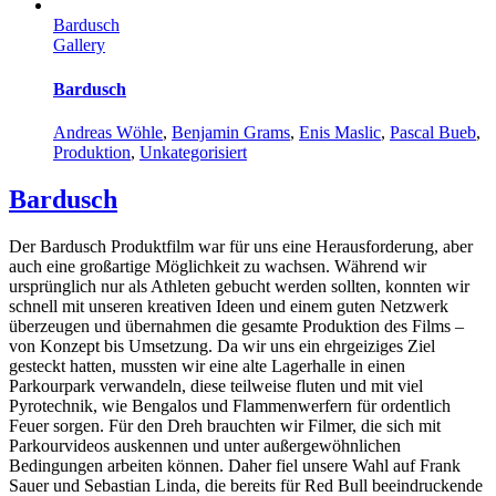
Bardusch
Gallery
Bardusch
Andreas Wöhle
,
Benjamin Grams
,
Enis Maslic
,
Pascal Bueb
,
Produktion
,
Unkategorisiert
Bardusch
Der Bardusch Produktfilm war für uns eine Herausforderung, aber
auch eine großartige Möglichkeit zu wachsen. Während wir
ursprünglich nur als Athleten gebucht werden sollten, konnten wir
schnell mit unseren kreativen Ideen und einem guten Netzwerk
überzeugen und übernahmen die gesamte Produktion des Films –
von Konzept bis Umsetzung. Da wir uns ein ehrgeiziges Ziel
gesteckt hatten, mussten wir eine alte Lagerhalle in einen
Parkourpark verwandeln, diese teilweise fluten und mit viel
Pyrotechnik, wie Bengalos und Flammenwerfern für ordentlich
Feuer sorgen. Für den Dreh brauchten wir Filmer, die sich mit
Parkourvideos auskennen und unter außergewöhnlichen
Bedingungen arbeiten können. Daher fiel unsere Wahl auf Frank
Sauer und Sebastian Linda, die bereits für Red Bull beeindruckende