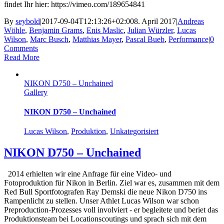
findet Ihr hier: https://vimeo.com/189654841
By
seybold
|
2017-09-04T12:13:26+02:00
8. April 2017
|
Andreas
Wöhle
,
Benjamin Grams
,
Enis Maslic
,
Julian Würzler
,
Lucas
Wilson
,
Marc Busch
,
Matthias Mayer
,
Pascal Bueb
,
Performance
|
0
Comments
Read More
NIKON D750 – Unchained
Gallery
NIKON D750 – Unchained
Lucas Wilson
,
Produktion
,
Unkategorisiert
NIKON D750 – Unchained
2014 erhielten wir eine Anfrage für eine Video- und
Fotoproduktion für Nikon in Berlin. Ziel war es, zusammen mit dem
Red Bull Sportfotografen Ray Demski die neue Nikon D750 ins
Rampenlicht zu stellen. Unser Athlet Lucas Wilson war schon
Preproduction-Prozesses voll involviert - er begleitete und beriet das
Produktionsteam bei Locationscoutings und sprach sich mit dem