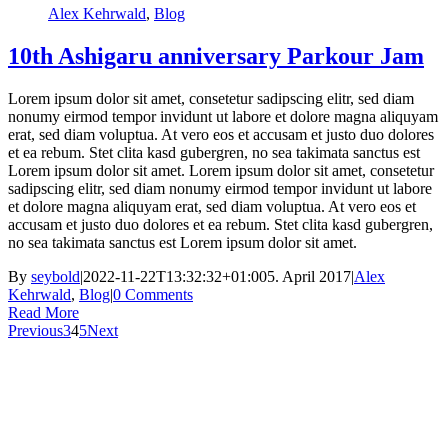
Alex Kehrwald
,
Blog
10th Ashigaru anniversary Parkour Jam
Lorem ipsum dolor sit amet, consetetur sadipscing elitr, sed diam
nonumy eirmod tempor invidunt ut labore et dolore magna aliquyam
erat, sed diam voluptua. At vero eos et accusam et justo duo dolores
et ea rebum. Stet clita kasd gubergren, no sea takimata sanctus est
Lorem ipsum dolor sit amet. Lorem ipsum dolor sit amet, consetetur
sadipscing elitr, sed diam nonumy eirmod tempor invidunt ut labore
et dolore magna aliquyam erat, sed diam voluptua. At vero eos et
accusam et justo duo dolores et ea rebum. Stet clita kasd gubergren,
no sea takimata sanctus est Lorem ipsum dolor sit amet.
By
seybold
|
2022-11-22T13:32:32+01:00
5. April 2017
|
Alex
Kehrwald
,
Blog
|
0 Comments
Read More
Previous
3
4
5
Next
Ashigaru | Frankfurt +49 152 335 393 36 |
contact@ashigaru.de
Datenschutz / Impressum