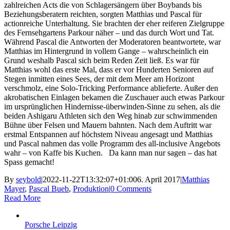
zahlreichen Acts die von Schlagersängern über Boybands bis
Beziehungsberatern reichten, sorgten Matthias und Pascal für
actionreiche Unterhaltung. Sie brachten der eher reiferen Zielgruppe
des Fernsehgartens Parkour näher – und das durch Wort und Tat.
Während Pascal die Antworten der Moderatoren beantwortete, war
Matthias im Hintergrund in vollem Gange – wahrscheinlich ein
Grund weshalb Pascal sich beim Reden Zeit ließ. Es war für
Matthias wohl das erste Mal, dass er vor Hunderten Senioren auf
Stegen inmitten eines Sees, der mit dem Meer am Horizont
verschmolz, eine Solo-Tricking Performance ablieferte. Außer den
akrobatischen Einlagen bekamen die Zuschauer auch etwas Parkour
im ursprünglichen Hindernisse-überwinden-Sinne zu sehen, als die
beiden Ashigaru Athleten sich den Weg hinab zur schwimmenden
Bühne über Felsen und Mauern bahnten. Nach dem Auftritt war
erstmal Entspannen auf höchstem Niveau angesagt und Matthias
und Pascal nahmen das volle Programm des all-inclusive Angebots
wahr – von Kaffe bis Kuchen. Da kann man nur sagen – das hat
Spass gemacht!
By
seybold
|
2022-11-22T13:32:07+01:00
6. April 2017
|
Matthias
Mayer
,
Pascal Bueb
,
Produktion
|
0 Comments
Read More
Porsche Leipzig