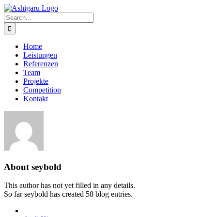
Skip
to
Search
content
for:
Home
Leistungen
Referenzen
Team
Projekte
Competition
Kontakt
About
seybold
This author has not yet filled in any details.
So far seybold has created 58 blog entries.