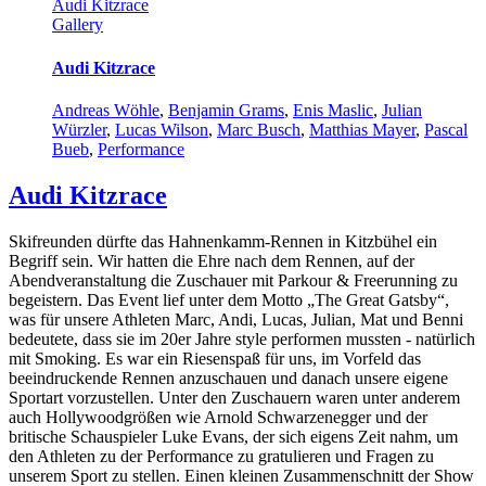
Audi Kitzrace
Gallery
Audi Kitzrace
Andreas Wöhle
,
Benjamin Grams
,
Enis Maslic
,
Julian
Würzler
,
Lucas Wilson
,
Marc Busch
,
Matthias Mayer
,
Pascal
Bueb
,
Performance
Audi Kitzrace
Skifreunden dürfte das Hahnenkamm-Rennen in Kitzbühel ein
Begriff sein. Wir hatten die Ehre nach dem Rennen, auf der
Abendveranstaltung die Zuschauer mit Parkour & Freerunning zu
begeistern. Das Event lief unter dem Motto „The Great Gatsby“,
was für unsere Athleten Marc, Andi, Lucas, Julian, Mat und Benni
bedeutete, dass sie im 20er Jahre style performen mussten - natürlich
mit Smoking. Es war ein Riesenspaß für uns, im Vorfeld das
beeindruckende Rennen anzuschauen und danach unsere eigene
Sportart vorzustellen. Unter den Zuschauern waren unter anderem
auch Hollywoodgrößen wie Arnold Schwarzenegger und der
britische Schauspieler Luke Evans, der sich eigens Zeit nahm, um
den Athleten zu der Performance zu gratulieren und Fragen zu
unserem Sport zu stellen. Einen kleinen Zusammenschnitt der Show