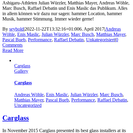
Ashigaru-Athleten Julian Würzler, Matthias Mayer, Andreas Wöhle,
Marc Busch, Raffael Debatin und Enis Maslic das Publikum. Alles
in allem können wir dazu nur sagen: hammer Location, hammer
Musik, hammer Stimmung. Immer wieder gerne!
By
seybold
|
2022-11-22T13:32:16+01:00
6. April 2017
|
Andreas
Wöhle
,
Enis Maslic
,
Julian Würzler
,
Marc Busch
,
Matthias Mayer
,
Pascal Bueb
,
Performance
,
Raffael Debatin
,
Unkategorisiert
|
0
Comments
Read More
Carglass
Gallery
Carglass
Andreas Wöhle
,
Enis Maslic
,
Julian Würzler
,
Marc Busch
,
Matthias Mayer
,
Pascal Bueb
,
Performance
,
Raffael Debatin
,
Uncategorized
Carglass
In November 2015 Carglass presented its best glass installers at its