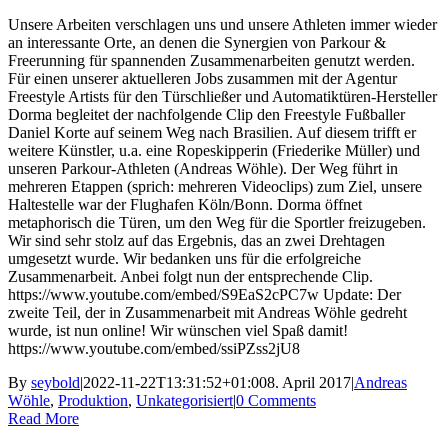
Unsere Arbeiten verschlagen uns und unsere Athleten immer wieder
an interessante Orte, an denen die Synergien von Parkour &
Freerunning für spannenden Zusammenarbeiten genutzt werden.
Für einen unserer aktuelleren Jobs zusammen mit der Agentur
Freestyle Artists für den Türschließer und Automatiktüren-Hersteller
Dorma begleitet der nachfolgende Clip den Freestyle Fußballer
Daniel Korte auf seinem Weg nach Brasilien. Auf diesem trifft er
weitere Künstler, u.a. eine Ropeskipperin (Friederike Müller) und
unseren Parkour-Athleten (Andreas Wöhle). Der Weg führt in
mehreren Etappen (sprich: mehreren Videoclips) zum Ziel, unsere
Haltestelle war der Flughafen Köln/Bonn. Dorma öffnet
metaphorisch die Türen, um den Weg für die Sportler freizugeben.
Wir sind sehr stolz auf das Ergebnis, das an zwei Drehtagen
umgesetzt wurde. Wir bedanken uns für die erfolgreiche
Zusammenarbeit. Anbei folgt nun der entsprechende Clip.
https://www.youtube.com/embed/S9EaS2cPC7w Update: Der
zweite Teil, der in Zusammenarbeit mit Andreas Wöhle gedreht
wurde, ist nun online! Wir wünschen viel Spaß damit!
https://www.youtube.com/embed/ssiPZss2jU8
By
seybold
|
2022-11-22T13:31:52+01:00
8. April 2017
|
Andreas
Wöhle
,
Produktion
,
Unkategorisiert
|
0 Comments
Read More