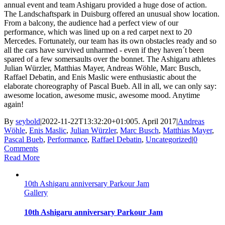
annual event and team Ashigaru provided a huge dose of action.
The Landschaftspark in Duisburg offered an unusual show location.
From a balcony, the audience had a perfect view of our
performance, which was lined up on a red carpet next to 20
Mercedes. Fortunately, our team has its own obstacles ready and so
all the cars have survived unharmed - even if they haven´t been
spared of a few somersaults over the bonnet. The Ashigaru athletes
Julian Würzler, Matthias Mayer, Andreas Wöhle, Marc Busch,
Raffael Debatin, and Enis Maslic were enthusiastic about the
elaborate choreography of Pascal Bueb. All in all, we can only say:
awesome location, awesome music, awesome mood. Anytime
again!
By
seybold
|
2022-11-22T13:32:20+01:00
5. April 2017
|
Andreas
Wöhle
,
Enis Maslic
,
Julian Würzler
,
Marc Busch
,
Matthias Mayer
,
Pascal Bueb
,
Performance
,
Raffael Debatin
,
Uncategorized
|
0
Comments
Read More
10th Ashigaru anniversary Parkour Jam
Gallery
10th Ashigaru anniversary Parkour Jam