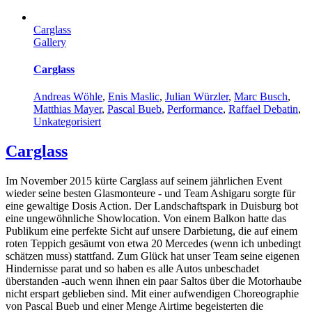
Carglass
Gallery
Carglass
Andreas Wöhle
,
Enis Maslic
,
Julian Würzler
,
Marc Busch
,
Matthias Mayer
,
Pascal Bueb
,
Performance
,
Raffael Debatin
,
Unkategorisiert
Carglass
Im November 2015 kürte Carglass auf seinem jährlichen Event
wieder seine besten Glasmonteure - und Team Ashigaru sorgte für
eine gewaltige Dosis Action. Der Landschaftspark in Duisburg bot
eine ungewöhnliche Showlocation. Von einem Balkon hatte das
Publikum eine perfekte Sicht auf unsere Darbietung, die auf einem
roten Teppich gesäumt von etwa 20 Mercedes (wenn ich unbedingt
schätzen muss) stattfand. Zum Glück hat unser Team seine eigenen
Hindernisse parat und so haben es alle Autos unbeschadet
überstanden -auch wenn ihnen ein paar Saltos über die Motorhaube
nicht erspart geblieben sind. Mit einer aufwendigen Choreographie
von Pascal Bueb und einer Menge Airtime begeisterten die