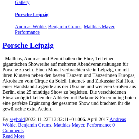
Gallery
Porsche Leipzig
Andreas Wöhle
,
Benjamin Grams
,
Matthias Mayer
,
Performance
Porsche Leipzig
Matthias, Andreas und Benni hatten die Ehre, Teil einer
gigantischen Showreihe auf mehreren Abendveranstaltungen für
Porsche zu sein. Einen Monat verbrachten sie in Leipzig, um mit
ihren Künsten neben den besten Tänzern und Tänzerinnen Europas,
Akrobaten vom Cirque du Soleil, Internet- und Zirkusstar Kai Hou,
einer Handstand-Legende aus der Ukraine und weiteren Größen aus
Berlin, eine 25 minütige Show zu begleiten. Die verschiedenen
Einsatzmöglichkeiten der Athleten mit Parkour & Freerunning boten
eine perfekte Ergänzung der gesamten Show und brachten ihr die
gewünschte extra Action.
By
seybold
|
2022-11-22T13:32:11+01:00
6. April 2017
|
Andreas
Wöhle
,
Benjamin Grams
,
Matthias Mayer
,
Performance
|
0
Comments
Read More