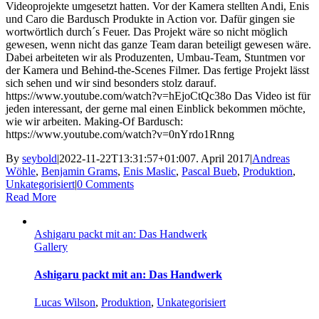
Videoprojekte umgesetzt hatten. Vor der Kamera stellten Andi, Enis
und Caro die Bardusch Produkte in Action vor. Dafür gingen sie
wortwörtlich durch´s Feuer. Das Projekt wäre so nicht möglich
gewesen, wenn nicht das ganze Team daran beteiligt gewesen wäre.
Dabei arbeiteten wir als Produzenten, Umbau-Team, Stuntmen vor
der Kamera und Behind-the-Scenes Filmer. Das fertige Projekt lässt
sich sehen und wir sind besonders stolz darauf.
https://www.youtube.com/watch?v=hEjoCtQc38o Das Video ist für
jeden interessant, der gerne mal einen Einblick bekommen möchte,
wie wir arbeiten. Making-Of Bardusch:
https://www.youtube.com/watch?v=0nYrdo1Rnng
By
seybold
|
2022-11-22T13:31:57+01:00
7. April 2017
|
Andreas
Wöhle
,
Benjamin Grams
,
Enis Maslic
,
Pascal Bueb
,
Produktion
,
Unkategorisiert
|
0 Comments
Read More
Ashigaru packt mit an: Das Handwerk
Gallery
Ashigaru packt mit an: Das Handwerk
Lucas Wilson
,
Produktion
,
Unkategorisiert