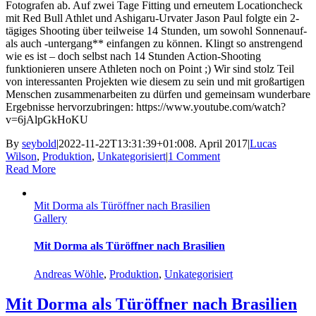
Fotografen ab. Auf zwei Tage Fitting und erneutem Locationcheck
mit Red Bull Athlet und Ashigaru-Urvater Jason Paul folgte ein 2-
tägiges Shooting über teilweise 14 Stunden, um sowohl Sonnenauf-
als auch -untergang** einfangen zu können. Klingt so anstrengend
wie es ist – doch selbst nach 14 Stunden Action-Shooting
funktionieren unsere Athleten noch on Point ;) Wir sind stolz Teil
von interessanten Projekten wie diesem zu sein und mit großartigen
Menschen zusammenarbeiten zu dürfen und gemeinsam wunderbare
Ergebnisse hervorzubringen: https://www.youtube.com/watch?
v=6jAlpGkHoKU
By
seybold
|
2022-11-22T13:31:39+01:00
8. April 2017
|
Lucas
Wilson
,
Produktion
,
Unkategorisiert
|
1 Comment
Read More
Mit Dorma als Türöffner nach Brasilien
Gallery
Mit Dorma als Türöffner nach Brasilien
Andreas Wöhle
,
Produktion
,
Unkategorisiert
Mit Dorma als Türöffner nach Brasilien