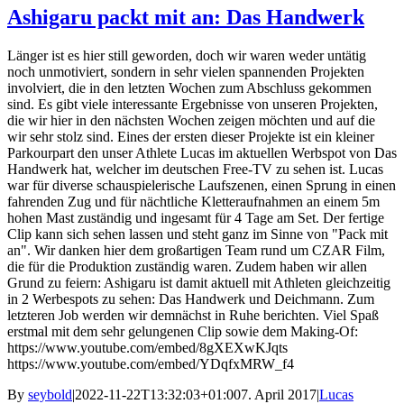
Ashigaru packt mit an: Das Handwerk
Länger ist es hier still geworden, doch wir waren weder untätig
noch unmotiviert, sondern in sehr vielen spannenden Projekten
involviert, die in den letzten Wochen zum Abschluss gekommen
sind. Es gibt viele interessante Ergebnisse von unseren Projekten,
die wir hier in den nächsten Wochen zeigen möchten und auf die
wir sehr stolz sind. Eines der ersten dieser Projekte ist ein kleiner
Parkourpart den unser Athlete Lucas im aktuellen Werbspot von Das
Handwerk hat, welcher im deutschen Free-TV zu sehen ist. Lucas
war für diverse schauspielerische Laufszenen, einen Sprung in einen
fahrenden Zug und für nächtliche Kletteraufnahmen an einem 5m
hohen Mast zuständig und ingesamt für 4 Tage am Set. Der fertige
Clip kann sich sehen lassen und steht ganz im Sinne von "Pack mit
an". Wir danken hier dem großartigen Team rund um CZAR Film,
die für die Produktion zuständig waren. Zudem haben wir allen
Grund zu feiern: Ashigaru ist damit aktuell mit Athleten gleichzeitig
in 2 Werbespots zu sehen: Das Handwerk und Deichmann. Zum
letzteren Job werden wir demnächst in Ruhe berichten. Viel Spaß
erstmal mit dem sehr gelungenen Clip sowie dem Making-Of:
https://www.youtube.com/embed/8gXEXwKJqts
https://www.youtube.com/embed/YDqfxMRW_f4
By
seybold
|
2022-11-22T13:32:03+01:00
7. April 2017
|
Lucas