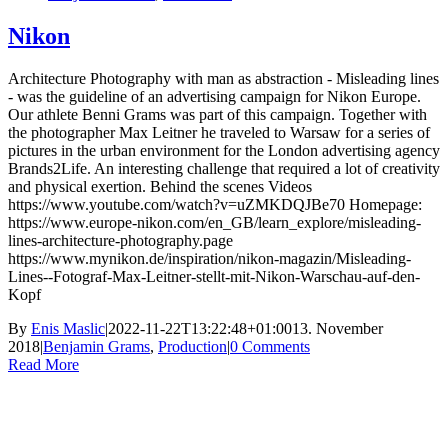
Nikon
Architecture Photography with man as abstraction - Misleading lines
- was the guideline of an advertising campaign for Nikon Europe.
Our athlete Benni Grams was part of this campaign. Together with
the photographer Max Leitner he traveled to Warsaw for a series of
pictures in the urban environment for the London advertising agency
Brands2Life. An interesting challenge that required a lot of creativity
and physical exertion. Behind the scenes Videos
https://www.youtube.com/watch?v=uZMKDQJBe70 Homepage:
https://www.europe-nikon.com/en_GB/learn_explore/misleading-
lines-architecture-photography.page
https://www.mynikon.de/inspiration/nikon-magazin/Misleading-
Lines--Fotograf-Max-Leitner-stellt-mit-Nikon-Warschau-auf-den-
Kopf
By
Enis Maslic
|
2022-11-22T13:22:48+01:00
13. November
2018
|
Benjamin Grams
,
Production
|
0 Comments
Read More
Ashigaru | Frankfurt +49 152 335 393 36 |
contact@ashigaru.de