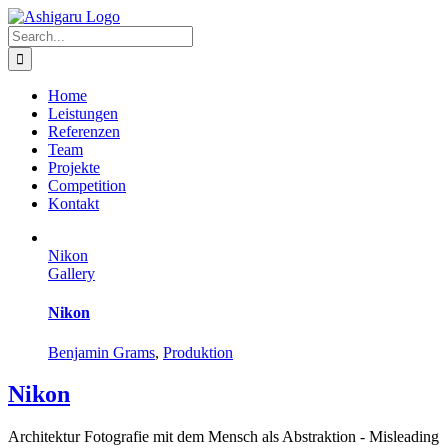
Skip
to
Search
content
for:
Home
Leistungen
Referenzen
Team
Projekte
Competition
Kontakt
Nikon
Gallery
Nikon
Benjamin Grams
,
Produktion
Nikon
Architektur Fotografie mit dem Mensch als Abstraktion - Misleading