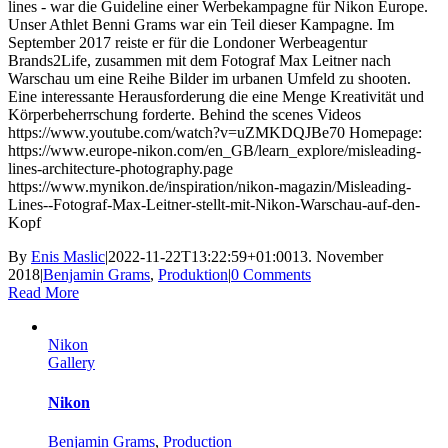
lines - war die Guideline einer Werbekampagne für Nikon Europe.
Unser Athlet Benni Grams war ein Teil dieser Kampagne. Im
September 2017 reiste er für die Londoner Werbeagentur
Brands2Life, zusammen mit dem Fotograf Max Leitner nach
Warschau um eine Reihe Bilder im urbanen Umfeld zu shooten.
Eine interessante Herausforderung die eine Menge Kreativität und
Körperbeherrschung forderte. Behind the scenes Videos
https://www.youtube.com/watch?v=uZMKDQJBe70 Homepage:
https://www.europe-nikon.com/en_GB/learn_explore/misleading-
lines-architecture-photography.page
https://www.mynikon.de/inspiration/nikon-magazin/Misleading-
Lines--Fotograf-Max-Leitner-stellt-mit-Nikon-Warschau-auf-den-
Kopf
By
Enis Maslic
|
2022-11-22T13:22:59+01:00
13. November
2018
|
Benjamin Grams
,
Produktion
|
0 Comments
Read More
Nikon
Gallery
Nikon
Benjamin Grams
,
Production