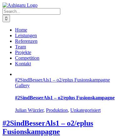
Skip
to
Search
content
for:
Home
Leistungen
Referenzen
Team
Projekte
Competition
Kontakt
#2SindBesserAls1 – o2/eplus Fusionskampagne
Gallery
#2SindBesserAls1 – o2/eplus Fusionskampagne
Julian Würzler
,
Produktion
,
Unkategorisiert
#2SindBesserAls1 – o2/eplus
Fusionskampagne