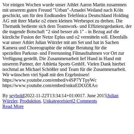
Vor einigen Wochen wurde unser Athlet Aaron Martin zusammen
mit unserem guten Freund "Urban"-Amadei Weiland nach Köln
geschickt, um für den Endkunden Telefónica Deutschland Holding
AG mit ihrer Marke o2 einen kleinen Werbespot zu drehen. Die
Thematik bediente sich dem Teamwork- und Effizienzgedanken, der
die tragende Botschaft "2 sind besser als 1" - in Bezug auf die
kürzliche Fusion der Netze Eplus und o2 vermitteln soll. Ebenfalls
war unser Athlet Julian Würzler mit am Set und hat in Sachen
Kamera und Choreographie die nötige Beratung für die
speziellen Parkour- und Freerunning Filmaufnahmen vor Ort zur
Verfügung gestellt. Die Zusammenarbeit lief Hand in Hand mit
unserem Partner, der Athletia Sports GmbH. Vielen Dank hierbei
nochmal an Michael Schößler und Team für die Zusammenarbeit.
Wir wünschen viel Spaß mit den Ergebnissen!
https://www.youtube.com/embed/v4SP7YTpyWc
https://www.youtube.com/embed/snkuEDOZRAo
By
seybold
|
2022-11-22T13:34:14+01:00
17. June 2015
|
Julian
Würzler
,
Produktion
,
Unkategorisiert
|
2 Comments
Read More
Ashigaru | Frankfurt +49 152 335 393 36 |
contact@ashigaru.de