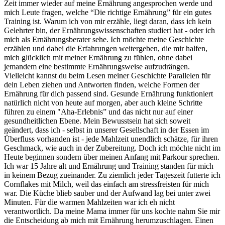
Zeit immer wieder auf meine Ernährung angesprochen werde und
mich Leute fragen, welche “Die richtige Ernährung” für ein gutes
Training ist. Warum ich von mir erzähle, liegt daran, dass ich kein
Gelehrter bin, der Ernährungswissenschaften studiert hat - oder ich
mich als Ernährungsberater sehe. Ich möchte meine Geschichte
erzählen und dabei die Erfahrungen weitergeben, die mir halfen,
mich glücklich mit meiner Ernährung zu fühlen, ohne dabei
jemandem eine bestimmte Ernährungsweise aufzudrängen.
Vielleicht kannst du beim Lesen meiner Geschichte Parallelen für
dein Leben ziehen und Antworten finden, welche Formen der
Ernährung für dich passend sind. Gesunde Ernährung funktioniert
natürlich nicht von heute auf morgen, aber auch kleine Schritte
führen zu einem "Aha-Erlebnis” und das nicht nur auf einer
gesundheitlichen Ebene. Mein Bewusstsein hat sich soweit
geändert, dass ich - selbst in unserer Gesellschaft in der Essen im
Überfluss vorhanden ist - jede Mahlzeit unendlich schätze, für ihren
Geschmack, wie auch in der Zubereitung. Doch ich möchte nicht im
Heute beginnen sondern über meinen Anfang mit Parkour sprechen.
Ich war 15 Jahre alt und Ernährung und Training standen für mich
in keinem Bezug zueinander. Zu ziemlich jeder Tageszeit futterte ich
Cornflakes mit Milch, weil das einfach am stressfreisten für mich
war. Die Küche blieb sauber und der Aufwand lag bei unter zwei
Minuten. Für die warmen Mahlzeiten war ich eh nicht
verantwortlich. Da meine Mama immer für uns kochte nahm Sie mir
die Entscheidung ab mich mit Ernährung herumzuschlagen. Einen