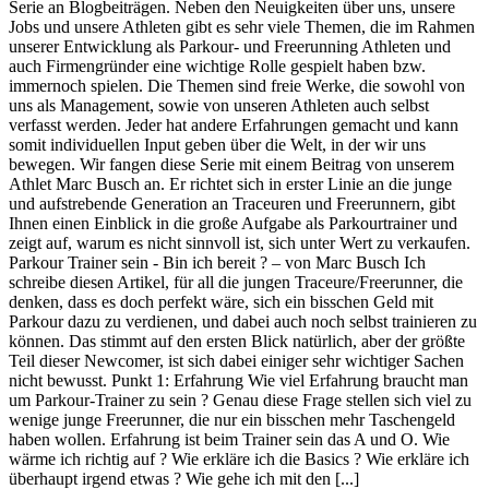
Serie an Blogbeiträgen. Neben den Neuigkeiten über uns, unsere
Jobs und unsere Athleten gibt es sehr viele Themen, die im Rahmen
unserer Entwicklung als Parkour- und Freerunning Athleten und
auch Firmengründer eine wichtige Rolle gespielt haben bzw.
immernoch spielen. Die Themen sind freie Werke, die sowohl von
uns als Management, sowie von unseren Athleten auch selbst
verfasst werden. Jeder hat andere Erfahrungen gemacht und kann
somit individuellen Input geben über die Welt, in der wir uns
bewegen. Wir fangen diese Serie mit einem Beitrag von unserem
Athlet Marc Busch an. Er richtet sich in erster Linie an die junge
und aufstrebende Generation an Traceuren und Freerunnern, gibt
Ihnen einen Einblick in die große Aufgabe als Parkourtrainer und
zeigt auf, warum es nicht sinnvoll ist, sich unter Wert zu verkaufen.
Parkour Trainer sein - Bin ich bereit ? – von Marc Busch Ich
schreibe diesen Artikel, für all die jungen Traceure/Freerunner, die
denken, dass es doch perfekt wäre, sich ein bisschen Geld mit
Parkour dazu zu verdienen, und dabei auch noch selbst trainieren zu
können. Das stimmt auf den ersten Blick natürlich, aber der größte
Teil dieser Newcomer, ist sich dabei einiger sehr wichtiger Sachen
nicht bewusst. Punkt 1: Erfahrung Wie viel Erfahrung braucht man
um Parkour-Trainer zu sein ? Genau diese Frage stellen sich viel zu
wenige junge Freerunner, die nur ein bisschen mehr Taschengeld
haben wollen. Erfahrung ist beim Trainer sein das A und O. Wie
wärme ich richtig auf ? Wie erkläre ich die Basics ? Wie erkläre ich
überhaupt irgend etwas ? Wie gehe ich mit den [...]