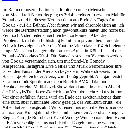
Im Rahmen unserer Partnerschaft mit den netten Menschen
von Mediakraft Networks ging es 2014 bereits zum zweiten Mal für
Youtube - und in diesem Kontext dann am Ende des Tages für
Google - auf die Bühne. Aber fangen wir mal chronologisch an, ich
werde die Berichterstattung auch gewohnt kurz halten und hoffe bei
Zeit noch Videomaterial nachreichen zu können. Aber die
Problematik mit dem Publishing kennt man ja von überall und die
Zeit wird es zeigen :-) Step 1 - Youtube Videodays 2014 Schreiende,
junge Menschen belagern die Lanxess-Arena in Köln. Es sind die
Youtube-Videodays 2014. Die Stars des sozialen Videonetzwerkes
von Google versammeln sich, um mit Stand-Up Comedy,
Ansprachen, Instagram-Live-Selfies und Musik-Performances ihre
tausenden Fans in der Arena zu begeistern. Währenddessen, im
Backstage-Bereich der Arena, wird fleißig geprobt: Ashigaru erstellt
zusammen mit Sportlern aus dem Bereich BMX, Trial und
Breakdance eine Multi-Level-Show, damit auch in diesem Abend
der Lifestyle-Trendsport-Bereich von Youtube nicht zu kurz kommt.
Vor einer gefüllten Arena wird am Ende des zweiten Abends dann
eine kurz, aber fulminante Show gezeigt, das Publikum brüllt - die
Arbeit hat sich ausgezahlt! Wir schauen uns noch die Performances
an, u.a. von Kollegah und Eko - und lassen den Abend ausklingen.
Step 2 - Google Brand Cast Event Wenige Wochen nach dem Event
in Köln verschlägt es uns nach Berlin. Es geht um eine weitere,
größere Multi-Level-Performance. Das Team ist fast das Gleiche,