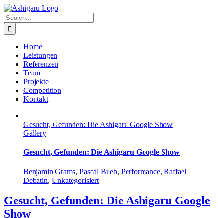
Skip
to
Search
content
for:
Home
Leistungen
Referenzen
Team
Projekte
Competition
Kontakt
Gesucht, Gefunden: Die Ashigaru Google Show
Gallery
Gesucht, Gefunden: Die Ashigaru Google Show
Benjamin Grams
,
Pascal Bueb
,
Performance
,
Raffael
Debatin
,
Unkategorisiert
Gesucht, Gefunden: Die Ashigaru Google
Show