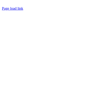
Page load link
Go
to
Top