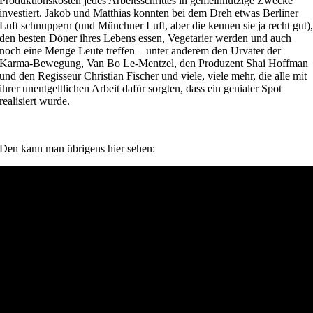
Produktionskosten jedes Arbeitsschrittes in gemeinnützige Zwecke
investiert. Jakob und Matthias konnten bei dem Dreh etwas Berliner
Luft schnuppern (und Münchner Luft, aber die kennen sie ja recht gut)
den besten Döner ihres Lebens essen, Vegetarier werden und auch
noch eine Menge Leute treffen – unter anderem den Urvater der
Karma-Bewegung, Van Bo Le-Mentzel, den Produzent Shai Hoffman
und den Regisseur Christian Fischer und viele, viele mehr, die alle mit
ihrer unentgeltlichen Arbeit dafür sorgten, dass ein genialer Spot
realisiert wurde.
Den kann man übrigens hier sehen: