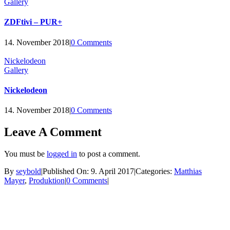
Gallery
ZDFtivi – PUR+
14. November 2018
|
0 Comments
Nickelodeon
Gallery
Nickelodeon
14. November 2018
|
0 Comments
Leave A Comment
You must be
logged in
to post a comment.
By
seybold
|
Published On: 9. April 2017
|
Categories:
Matthias
on
Mayer
,
Produktion
|
0 Comments
|
Karma
Ashigaru | Frankfurt +49 152 335 393 36 |
Chakhs
contact@ashigaru.de
Datenschutz / Impressum