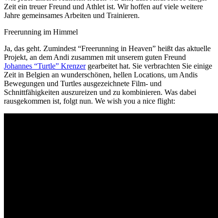
Zeit ein treuer Freund und Athlet ist. Wir hoffen auf viele weitere
Jahre gemeinsames Arbeiten und Trainieren.
Freerunning im Himmel
Ja, das geht. Zumindest “Freerunning in Heaven” heißt das aktuelle
Projekt, an dem Andi zusammen mit unserem guten Freund
Johannes “Turtle” Krenzer
gearbeitet hat. Sie verbrachten Sie einige
Zeit in Belgien an wunderschönen, hellen Locations, um Andis
Bewegungen und Turtles ausgezeichnete Film- und
Schnittfähigkeiten auszureizen und zu kombinieren. Was dabei
rausgekommen ist, folgt nun. We wish you a nice flight: